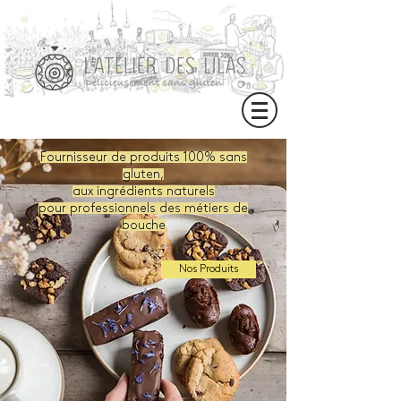
Fournisseur de produits 100% sans
gluten,
aux ingrédients naturels
pour professionnels des métiers de
bouche
Nos Produits