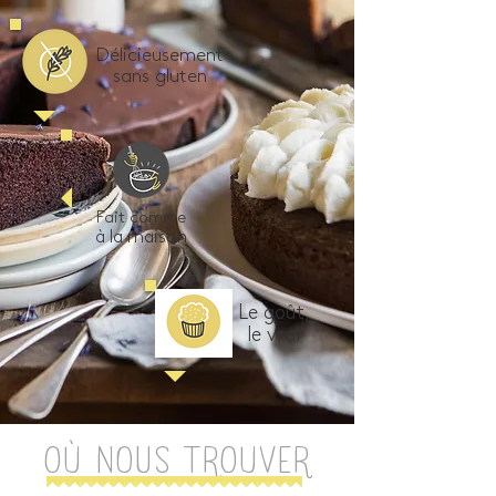
Délicieusement
sans gluten
Fait comme
à la maison
Le goût,
le vrai
OÙ nous TROUVER