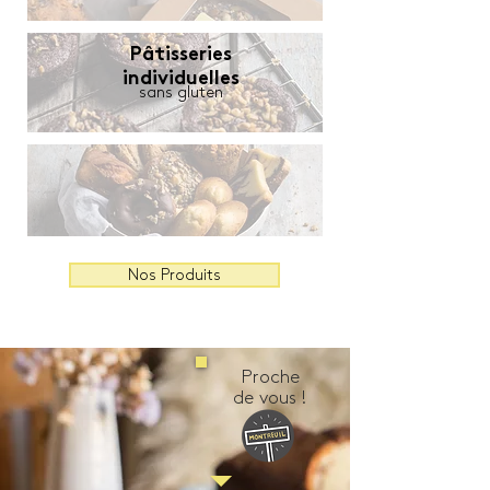
Pâtisseries
individuelles
sans gluten
Nos Produits
Proche
de vous !